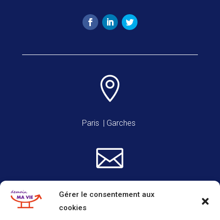

Paris | Garches

christine@demainmavie.fr
Gérer le consentement aux
cookies